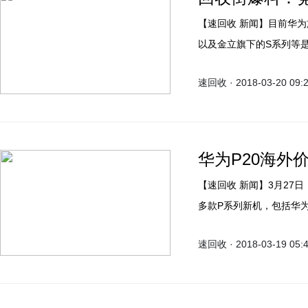
【速回收 新闻】目前华为旗下的nova系列、OPPO旗下的R系列、vivo旗下的X系列
以及金立旗下的S系列等
月份都会给大家带来崭新的
速回收 · 2018-03-20 09:
天华为nova 3e在长沙正
华为P20海外价
【速回收 新闻】3月27日，华为即将在巴黎召开新品发布会，会上我们将见到华为
多款P系列新机，包括华为P2
P20 Lite为国内即将发布
速回收 · 2018-03-19 05:
售价是多少更值得我们关