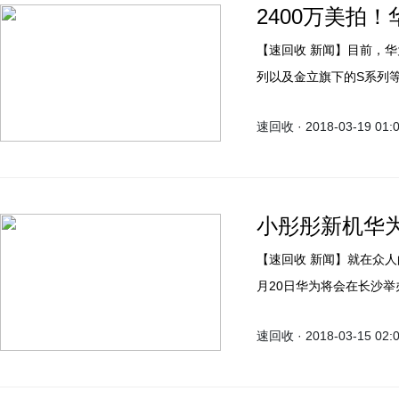
2400万美拍！华
【速回收 新闻】目前，华为旗下的nova系列、OPPO旗下的R系列、vivo旗下的X系
列以及金立旗下的S系列
者都将在3月份带来重大产
速回收 · 2018-03-19 01:
为nova 3e也将在明天
小彤彤新机华为 
【速回收 新闻】就在众人
月20日华为将会在长沙举办
们见面。关于华为这款神
速回收 · 2018-03-15 02:
HUAWEI nova 3