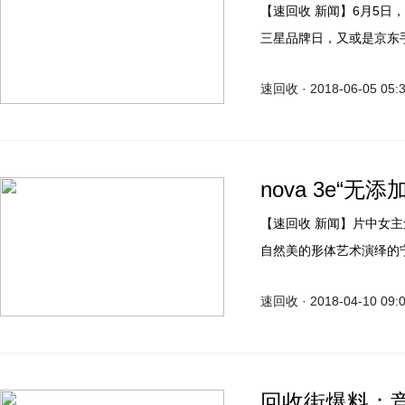
【速回收 新闻】6月5日，京东手机618似乎迎来了一个促销活动的小高潮，无论是
三星品牌日，又或是京东
觉下，华为6.5超级粉
速回收 · 2018-06-05 05:
就跟着国哥的脚步一起去
nova 3e“无
【速回收 新闻】片中女主角无妆却有神，身处大自然氧吧中，将瑜伽运动这种本就
自然美的形体艺术演绎的宁静
记录，点题#无添加自拍#
速回收 · 2018-04-10 09:
这款产品在自拍上的美学
回收街爆料：