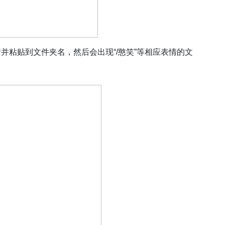
情并粘贴到文件夹名，然后
会出现
“/憨笑”等相应表情的文