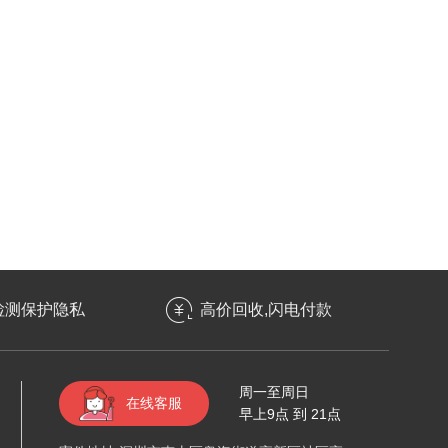
检测保护隐私
高价回收,闪电付款
周一至周日
在线客服
早上9点 到 21点