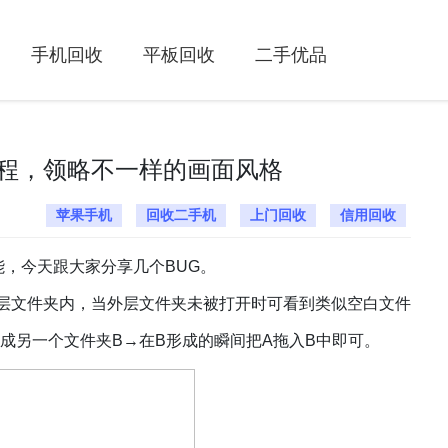
手机回收
平板回收
二手优品
程，领略不一样的画面风格
苹果手机
回收二手机
上门回收
信用回收
能，今天跟大家分享几个
BUG。
内层文件夹内，当外层文件夹未被打开时可看到类似空白文件
组成另一个文件夹B→
在
B形成的瞬间把A拖入B中即可。