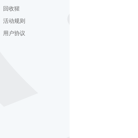
购物常见问题
速回收服务条款
回收猩
外观成色
回收须知
担保交易
屏幕质检
活动规则
关于回收猩
信用租机
功能检测
回收猩服务条款
用户协议
双十一活动规则
硬件检测
回收猩隐私协议
拼团活动规则
拉克岛用户协议
7周年抽奖活动规则
拉克岛隐私协议
每日积分活动规则
7周年线下免费抽盲盒活动
2022双旦活动
2022双旦活动（其他版
本）
23年情人节活动
30分钟上门