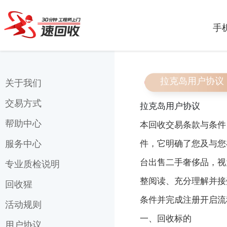
手
拉克岛用户协议
关于我们
交易方式
联系我们
拉克岛用户协议
关于速回收
帮助中心
上门交易
本回收交易条款与条件
速回收
在线转账
服务中心
件，它明确了您及与您
常见问题
我们来自哪里?
地铁交易
台出售二手
奢侈品
，视
邮寄地址
专业质检说明
质检说明
整阅读、充分理解并接
购物常见问题
速回收服务条款
回收猩
外观成色
条件并完成注册开启流
回收须知
担保交易
屏幕质检
活动规则
关于回收猩
一、回收标的
信用租机
功能检测
回收猩服务条款
用户协议
双十一活动规则