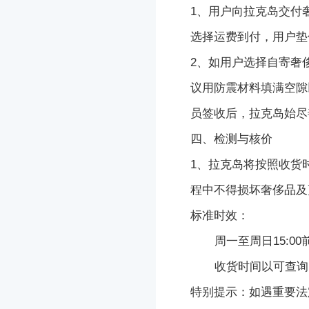
1、用户向
拉克岛
交付
选择运费到付，用户垫
2
、如用户选择自寄
奢
议用防震材料填满空隙
员签收后，
拉克岛
始尽
四、检测与核价
1、拉克岛将按照收货
程中不得
损坏
奢侈品及
标准时效：
周一至周日15:00
收货时间以可查询的
特别提示：如遇重要法