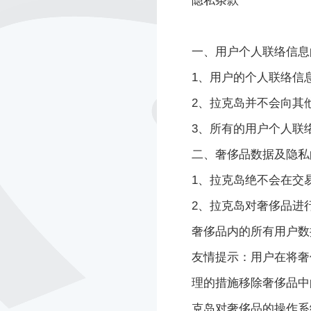
隐私条款
一、用户个人联络信息
1、用户的个人联络信
2、
拉克岛
并不会向其
3、所有的用户个人联
二、
奢侈品
数据及隐私
1、
拉克岛
绝不会在交
2、
拉克岛
对
奢侈品
进
奢侈品
内的所有用户数
友情提示：用户在将
奢
理的措施移除
奢侈品
中
克岛
对
奢侈品
的操作系