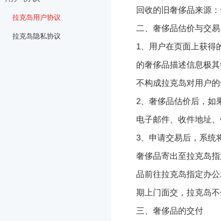
回收的旧
奢侈品
来源：
硬件检测
回收猩隐私协议
拼团活动规则
拉克岛用户协议
二、
奢侈品
估价与交易
7周年抽奖活动规则
拉克岛隐私协议
1、用户在页面上获得
每日积分活动规则
的
奢侈品
描述信息极其
7周年线下免费抽盲盒活动
不构成
拉克岛
对用户的
2022双旦活动
2、
奢侈品
估价后，如
2022双旦活动（其他版
电子邮件、收件地址、
本）
3、申请交易后，系统
23年情人节活动
奢侈品
寄出至
拉克岛
指
30分钟上门
品
前往
拉克岛
指定办公
618回血活动
期上门面交，
拉克岛
不
三、
奢侈品
的交付