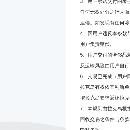
3、用户承诺交付的
奢
任何无权处分之行为而
追偿。如发现有任何涉
4、因用户违反本条款
用户负责赔偿。
5、用户交付的
奢侈品
及运输风险由用户自行
6、交易已完成（用户
拉克岛
有权依其判断单
按
拉克岛
要求返还
拉克
7、本规则由
拉克岛
根
回收交易之条件与条款