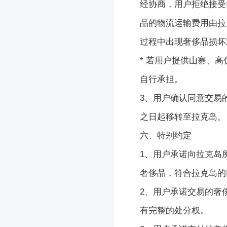
经协商，用户拒绝接受
品
的物流运输费用由
拉
过程中出现
奢侈品
损坏
* 若用户提供山寨、
自行承担。
3、用户确认同意交易
之日起移转至
拉克岛
。
六、特别约定
1、用户承诺向
拉克岛
奢侈品
，符合
拉克岛
的
2、用户承诺交易的
奢
有完整的处分权。