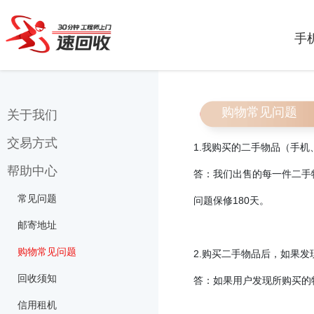
手
购物常见问题
关于我们
交易方式
联系我们
1.
我购买的二手物品（手机
关于速回收
帮助中心
上门交易
答：我们出售的每一件二手
速回收
在线转账
常见问题
问题保修
180
天。
我们来自哪里?
地铁交易
邮寄地址
购物常见问题
2.
购买二手物品后，如果发
回收须知
答：如果用户发现所购买的
信用租机