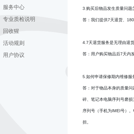
服务中心
3.
购买后物品发生质量问题
专业质检说明
质检说明
答：我们提供
7
天退货、
180
速回收服务条款
回收猩
外观成色
担保交易
屏幕质检
活动规则
4.7
天退货服务是无理由退
关于回收猩
功能检测
答：用户购买物品后
7
天内
回收猩服务条款
用户协议
双十一活动规则
硬件检测
回收猩隐私协议
拼团活动规则
拉克岛用户协议
5.
如何申请保修期内维修服
7周年抽奖活动规则
拉克岛隐私协议
答：对于物品本身的质量问
每日积分活动规则
碎、笔记本电脑序列号磨损
7周年线下免费抽盲盒活动
序列号（手机为
IMEI
号）。
2022双旦活动
担。
2022双旦活动（其他版
本）