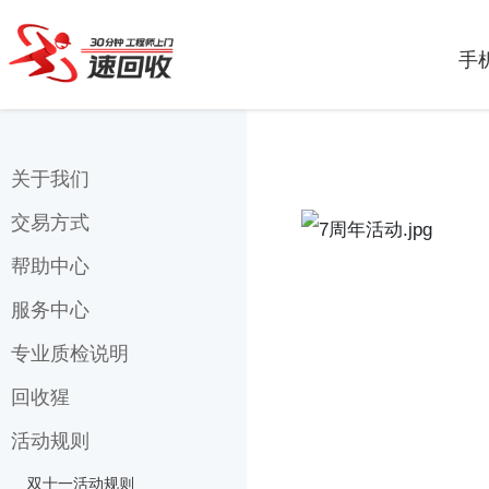
手
7周年线下免费
关于我们
交易方式
联系我们
关于速回收
帮助中心
上门交易
速回收
在线转账
服务中心
常见问题
我们来自哪里?
地铁交易
邮寄地址
专业质检说明
质检说明
购物常见问题
速回收服务条款
回收猩
外观成色
回收须知
担保交易
屏幕质检
活动规则
关于回收猩
信用租机
功能检测
回收猩服务条款
双十一活动规则