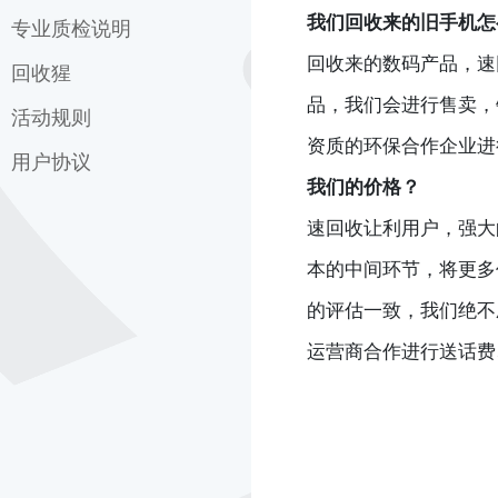
我们回收来的旧手机怎
地铁交易
邮寄地址
专业质检说明
质检说明
回收来的数码产品，速
购物常见问题
速回收服务条款
回收猩
外观成色
品，我们会进行售卖，
回收须知
担保交易
屏幕质检
活动规则
关于回收猩
资质的环保合作企业进
信用租机
功能检测
回收猩服务条款
用户协议
双十一活动规则
我们的价格？
硬件检测
回收猩隐私协议
拼团活动规则
拉克岛用户协议
速回收让利用户，强大
7周年抽奖活动规则
拉克岛隐私协议
本的中间环节，将更多
每日积分活动规则
的评估一致，我们绝不
7周年线下免费抽盲盒活动
运营商合作进行送话费
2022双旦活动
2022双旦活动（其他版
本）
23年情人节活动