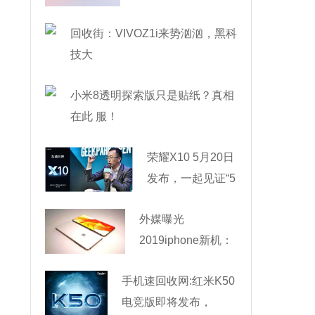
回收街：VIVOZ1i来势汹汹，黑科
技大
小米8透明探索版只是贴纸？真相
在此 服！
荣耀X10 5月20日
发布，一起见证“5
外媒曝光
2019iphone新机：
滑盖式
手机速回收网:红米K50
电竞版即将发布，