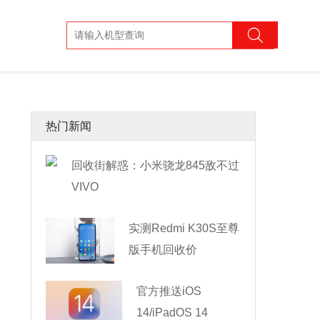
热门新闻
回收街解惑：小米骁龙845敌不过
VIVO
实测Redmi K30S至尊
版手机回收价
官方推送iOS
14/iPadOS 14