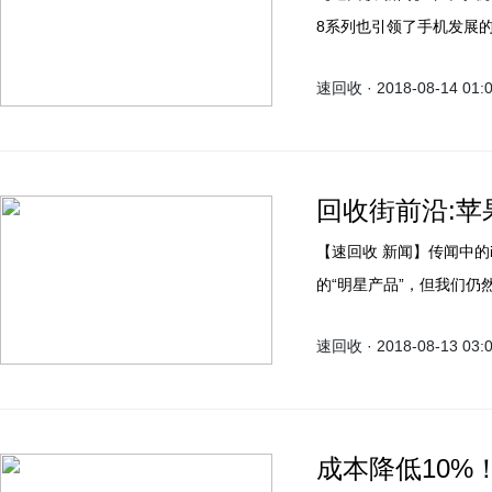
8系列也引领了手机发展的
所模仿。正因如此苹果手
速回收 · 2018-08-14 01:
的iPhone 9系列引发了
回收街前沿:苹
【速回收 新闻】传闻中的iPhone 9在设计方面有望成为苹果手机回收公司发布周期
的“明星产品”，但我们仍
速回收 · 2018-08-13 03:
成本降低10%！5