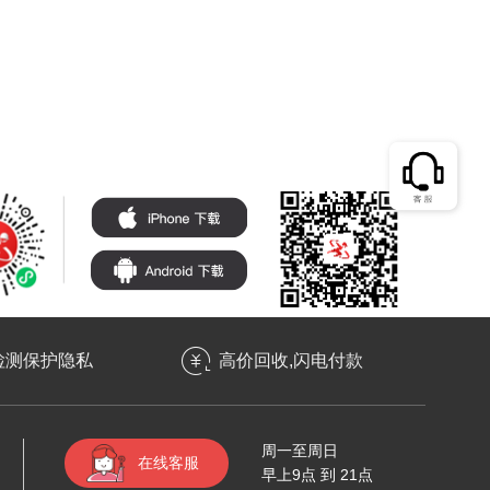
检测保护隐私
高价回收,闪电付款
周一至周日
在线客服
早上9点 到 21点