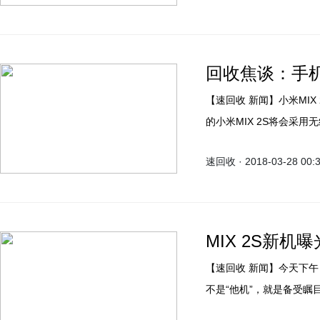
回收焦谈：手
【速回收 新闻】小米MIX 2S的发布会即将到来，近日据供应链人士透露，即将发布
的小米MIX 2S将会采
的华为P20也将加入无线充
速回收 · 2018-03-28 00:
底上市发售，可见各家厂
MIX 2S新
【速回收 新闻】今天下午
不是“他机”，就是备受瞩
风，高频率地剧透这款产