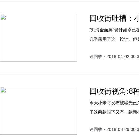
回收街吐槽：
“刘海全面屏”设计如今已
几乎采用了这一设计。但
部留了一条“下巴”，对
速回收 · 2018-04-02 00:
回收街视角:8
今天小米将发布被曝光已久
了这两款眼下又有一款新机小米——6
共有两个编号，分别为M18
速回收 · 2018-03-29 00:
是2018年4月发布。此