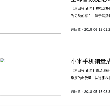
【速回收 新闻】在骁龙845旗舰机中，华硕于台北电脑展发布的ROG Phone是个颇
为另类的存在，源于其搭载
2.8GHz提升了接近6%。
速回收 · 2018-06-12 01:
小米手机销量成
【速回收 新闻】市场调研公司Canalys公布了印度尼西亚智能手机市场2018年第一
季度的出货量。从这张表
为印尼第二大智能手机品牌
速回收 · 2018-05-15 03:
出货量为10.7万部，今年