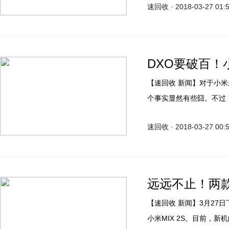
速回收 · 2018-03-27 01:
军之后，直接放出了小米M
DXO要破百！小
【速回收 新闻】对于小米来说，中端机小米Note 3是目前它们拍照最强的产品，这
个事实显然有些囧。不过，
速回收 · 2018-03-27 00:
远远不止！两
【速回收 新闻】3月27日下午2点，小米将在上海举办新品发布会，正式发布新旗舰
小米MIX 2S。目前，新机