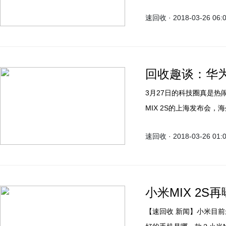
845+8GB内存+256
速回收 · 2018-03-26 06:
AI场景相机以及AI人脸
回收趣谈：华为
3月27日的科技圈真是热闹
MIX 2S的上海发布会，海
Keynote（据说老黄有望
速回收 · 2018-03-26 01:
小米MIX 2S
【速回收 新闻】小米目前最高端的旗舰是哪一款？小米MIX 2。那小米目前拍照最