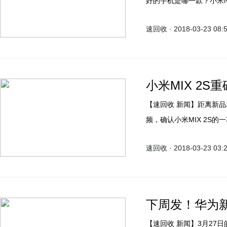
好的手机是哪一款？小米N
但就是因为不同而彰显出MI
速回收 · 2018-03-23 08:
找回场子。今天小米手机官
级，那就是AI双摄。
小米MIX 2S
【速回收 新闻】距离新品发布会还剩下四天，3月23日，小米手机官微发布预热视
频，确认小米MIX 2S的
速回收 · 2018-03-23 03:
下周发！华为
【速回收 新闻】3月27日的科技圈绝对是热闹的，中国品牌有华为P20/P20 Pro的