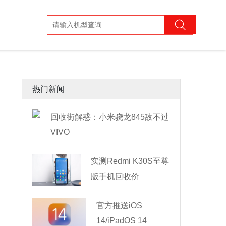
热门新闻
回收街解惑：小米骁龙845敌不过
VIVO
实测Redmi K30S至尊
版手机回收价
官方推送iOS
14/iPadOS 14