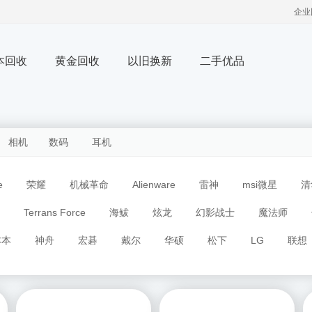
企业
本回收
黄金回收
以旧换新
二手优品
相机
数码
耳机
e
荣耀
机械革命
Alienware
雷神
msi微星
清
Terrans Force
海鲅
炫龙
幻影战士
魔法师
本本
神舟
宏碁
戴尔
华硕
松下
LG
联想