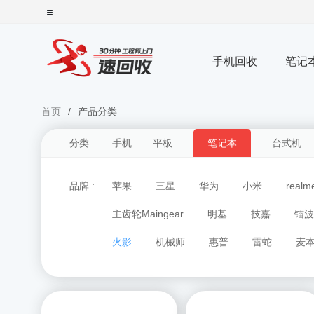
手机回收
笔记
首页
产品分类
分类 :
手机
平板
笔记本
台式机
品牌 :
苹果
三星
华为
小米
realm
主齿轮Maingear
明基
技嘉
镭波
火影
机械师
惠普
雷蛇
麦