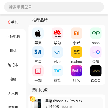
搜索手机型号
推荐品牌
手机
平板电脑
苹果
华为
小米
oppo
相机
三星
vivo
realme
荣耀
笔记本
电脑
一加
魅族
红米
iQOO
热门机型
无人机
苹果 iPhone 17 Pro Max
14408
游戏机
￥
最高可卖