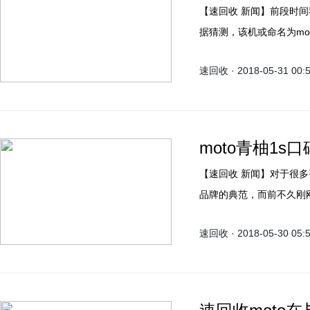
【速回收 新闻】前段时间我们曾报道过，网上曝光了关于moto的全新手机的消息，
据猜测，该机或命名为mot
GeekBench跑分网站，
速回收 · 2018-05-31 00:
moto青柚1s
【速回收 新闻​】对于很多手机用户来说，Motorola一直都是手机市场中时尚、活力
品牌的典范，而前不久刚刚上
的品牌理念，给所有用户带
速回收 · 2018-05-30 05:
身出色的实力赢得了销量