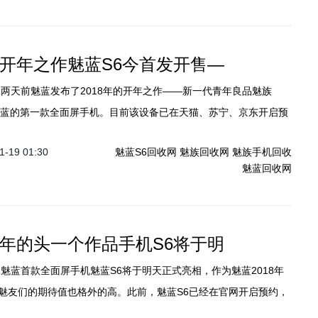
年的开年之作魅蓝S6今首发开售—
魅蓝的第一款全面屏手机。目前该设备已在天猫、苏宁、京东开启预
0点将在线上开启首销，20日该产品还会在魅族专卖店、苏宁、国
-19 01:30
魅蓝S6回收网
魅族回收网
魅族手机回收
线下开售。魅蓝S6拥有32GB和64GB两个版本，售价分别为999
魅蓝回收网
有磨砂黑、淡钴蓝、香槟金、月光银四种配色可选。
18年的头一个作品手机S6将于明
】魅蓝首款全面屏手机魅蓝S6将于明天正式亮相，作为魅蓝2018年
魅友们的期待值也格外的高。此前，魅蓝S6已经在官网开启预约，
便会开启首销。而在发布会前夕，微博网友@数码闲聊站晒出了一