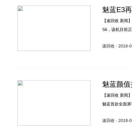
魅蓝E3再
【速回收 新闻】魅蓝在2018年第一场发布会上推出旗下首款全面屏手机——魅蓝
S6，该机目前
该机从属于E系
速回收 · 2018-02
图片，而今天该
魅蓝颜值
【速回收 新闻】在互联网手机中，魅蓝手机一直是同配置手机中的颜值担当。作为
魅蓝首款全面屏
机无论是质感还是
速回收 · 2018-01
器，拥有创新的S
机中独一无二的