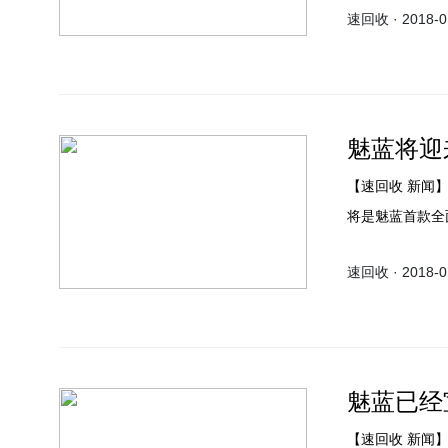
速回收 · 2018-01
张疑似魅蓝S6
魅蓝将迎
【速回收 新闻
将是魅蓝首款全
通过魅族官网、
速回收 · 2018-01
可免费预约，预
魅蓝已经
【速回收 新闻