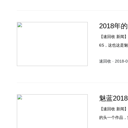
大网友的认可。
2018
【速回收 新闻】两天前魅蓝发布了2018年的开年之作——新一代青年良品魅族
6S，这也这是
约，今日上午1
速回收 · 2018-01
美、迪信通、乐语
和1199元，
魅蓝20
【速回收 新闻
的头一个作品，
预计发布后不久