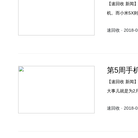
【速回收 新闻】魅蓝Note6在去年8月份发布，是当时市面上竞争力超强的一款千元
机。而小米5X
价位上有所重叠
速回收 · 2018-02
璧合”，达成“
第5周手机
【速回收 新闻】2018年第5周，临近春节，厂商们除了忙于春节热销季外的第二件
大事儿就是为2
屏手机遍地开花
速回收 · 2018-02
些机型最受用户