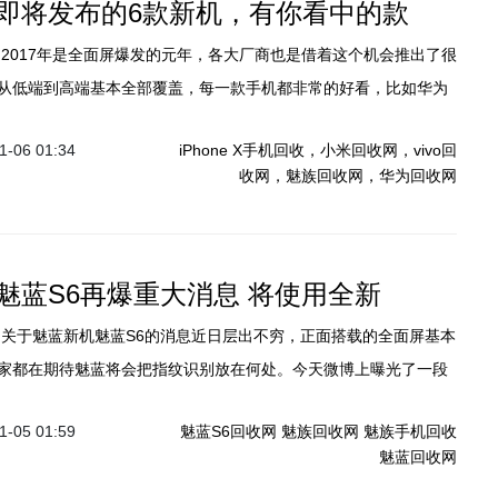
即将发布的6款新机，有你看中的款
】2017年是全面屏爆发的元年，各大厂商也是借着这个机会推出了很
从低端到高端基本全部覆盖，每一款手机都非常的好看，比如华为
小米Mix 2、iPhone X、vivoX20等，每一款都有让你购买的冲动。
-06 01:34
iPhone X手机回收，小米回收网，vivo回
收网，魅族回收网，华为回收网
魅蓝S6再爆重大消息 将使用全新
】关于魅蓝新机魅蓝S6的消息近日层出不穷，正面搭载的全面屏基本
家都在期待魅蓝将会把指纹识别放在何处。今天微博上曝光了一段
魅蓝S6居然采用了屏下指纹技术，真的是太惊人了！
-05 01:59
魅蓝S6回收网
魅族回收网
魅族手机回收
魅蓝回收网