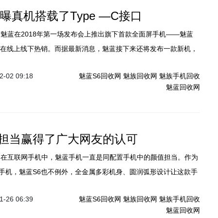
曝真机搭载了Type —C接口
正在线上线下热销。而据最新消息，魅蓝接下来还将发布一款新机，
列。昨天，微博网友@科技涅槃说 曝光了被称为魅蓝E3的新机真机
-02 09:18
魅蓝S6回收网
魅族回收网
魅族手机回收
机又传出了新料，我们一起来围观下。
魅蓝回收网
担当赢得了广大网友的认可
手机，魅蓝S6也不例外，全金属多彩机身、圆润弧形设计让这款手
手感上都非常出色。这款手机率先搭载了三星Exynos 7872处理
-26 06:39
魅蓝S6回收网
魅族回收网
魅族手机回收
uper mBack交互，以及独特的侧边指纹识别，拥有千元全面屏手
魅蓝回收网
体验。自发售以来，魅蓝S6在京东的好评率高达100%，赢得了广