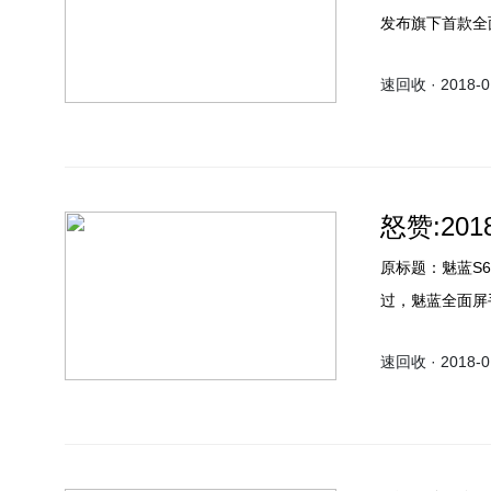
发布旗下首款全
速回收 · 2018-01
怒赞:20
原标题：魅蓝S6
过，魅蓝全面屏
17日召开魅蓝
速回收 · 2018-01
们可以一窥端倪