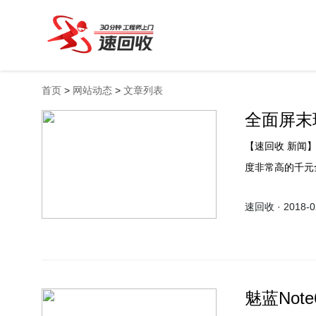
首页
>
网站动态
>
文章列表
全面屏末班
【速回收 新闻】今年年初才赶上全面屏末班车的魅蓝，为广大魅友带来了一款完成
度非常高的千元
从目前掌握的信
速回收 · 2018-02
属于定位更高的
魅蓝Not