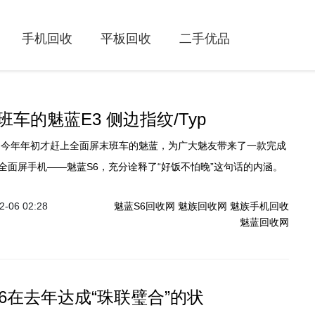
手机回收
平板回收
二手优品
车的魅蓝E3 侧边指纹/Typ
全面屏手机——魅蓝S6，充分诠释了“好饭不怕晚”这句话的内涵。
息看，魅蓝很有可能会在不久后再次推出一款全面屏新机，该机从
-06 02:28
魅蓝S6回收网
魅族回收网
魅族手机回收
E系列，型号名为魅蓝E3。
魅蓝回收网
e6在去年达成“珠联璧合”的状