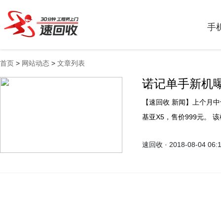
手
首页
>
网站动态
>
文章列表
诺记单手新机曝
【速回收 新闻】上个月中旬，诺基亚在国内举行X系列新品发布会，正式发布了诺
基亚X5，售价999元。 该机在国内属于首发，而据外媒NPUi消息，诺基亚X5有望
短时间内在全球其他市场
速回收 · 2018-08-04 06: