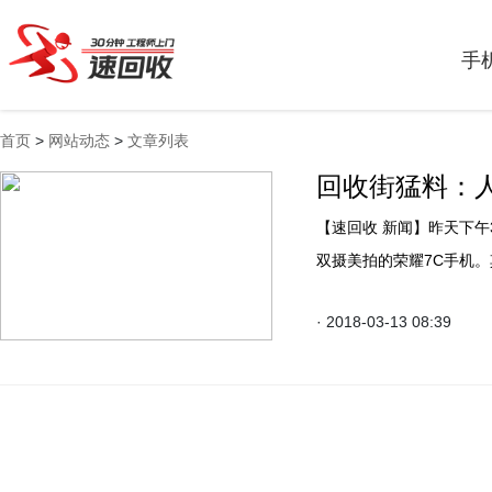
手
首页
>
网站动态
>
文章列表
回收街猛料：
【速回收 新闻】昨天下午3点荣耀在北京召开发布会，正式发布了主打Face识别及
双摄美拍的荣耀7C手机
高颜值而低配版仅售899
· 2018-03-13 08:39