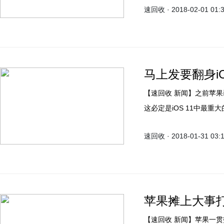
速回收 · 2018-02-01 01:
马上发要翻身i
【速回收 新闻】之前苹果已经公布了iOS 11.3，虽说正式版还要等等才能发布，但
这必定是iOS 11中最
户曾吐槽，iPhone X
速回收 · 2018-01-31 03:
在iOS 11.3的测试
苹果摊上大事打压i
【速回收 新闻】苹果一贯报道的做事风格，在iPhone降频门这件事上，彻底把用户