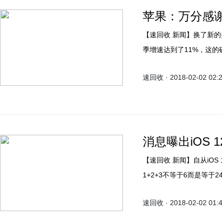
苹果：万分感谢国
【速回收 新闻】换了新的美女高管后，大中华区的营收立刻起到了提升，并且本财
季增速达到了11%，这的
是接受了采访，其最重要
速回收 · 2018-02-02 02:
连跌”。
消息曝出iOS 
【速回收 新闻】自从iOS 11发布以来，关于新系统的Bug就不断被曝光，比如
1+2+3不等于6而是等
苹果已经计划推迟在iOS 
速回收 · 2018-02-02 01: