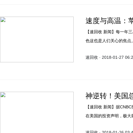
速度与高温：苹
【速回收 新闻】每一年三星 S 系列都会和 iPhone 作比较，手机界两大巨头谁更出
色这也是人们关心的焦点。
S8（骁龙835版）和iPh
速回收 · 2018-01-27 06:
后台，打开秒表计时，按
间。
神逆转！美国
【速回收 新闻】据CNBC报道，美国总统特朗普本周四接受采访时表示，苹果最近
在美国的投资声明，极大
《美国午间财经》采访时
速回收 · 2018-01-26 03: