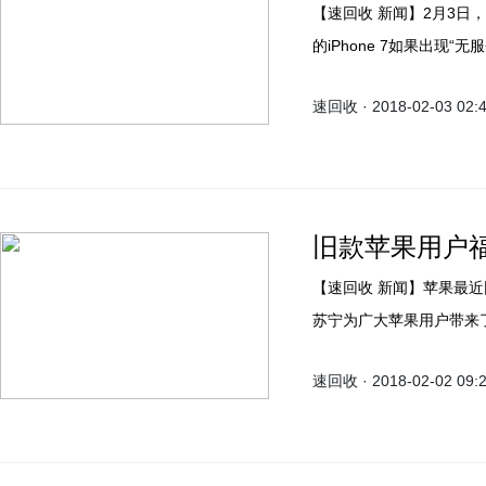
【速回收 新闻】2月3日，苹果发布了一则召回通知，2016年9月到2018年2月生产
的iPhone 7如果出现“无
门(A1660)和日本(A17
速回收 · 2018-02-03 02:
旧款苹果用户
【速回收 新闻】苹果最近因电池丑闻等安全和质量问题受到了不少批评。于此同时
苏宁为广大苹果用户带来了
需99元，更换的电池为一块
速回收 · 2018-02-02 09:
质保。