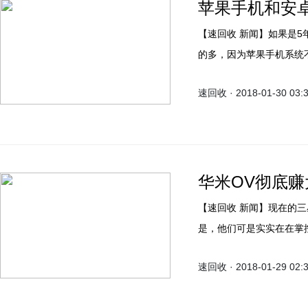
苹果手机和安
【速回收 新闻】如果是5年前，大家可能都会感觉苹果手机的系统要比安装系统好
的多，因为苹果手机系统
件配置方面，运行内存都已
速回收 · 2018-01-30 03:
体使用起来，苹果手机的
华米OV彻底赚大
【速回收 新闻】现在的三星在手机行业的影响力，那是非常的大，跟苹果不同的
是，他们可是实实在在掌控
Investor网站报道称，
速回收 · 2018-01-29 02:
体来说就是降低了A3工厂