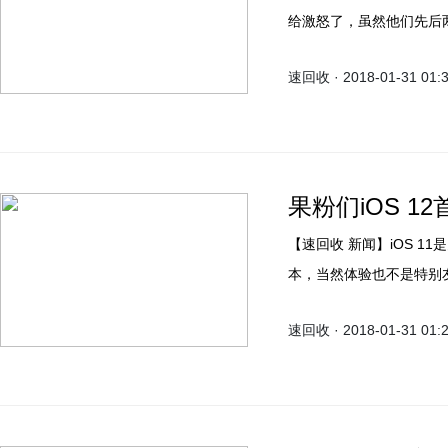
给激怒了，虽然他们先后
然不能平复大家的心情
速回收 · 2018-01-31 01:
果粉们iOS 
【速回收 新闻】iOS 11是失败的，这个系统被众多用户吐槽是Bug最多的一个版
本，当然体验也不是特别
称，苹果将推迟iOS 1
速回收 · 2018-01-31 01:
他们的目标也是要保证新
续航。