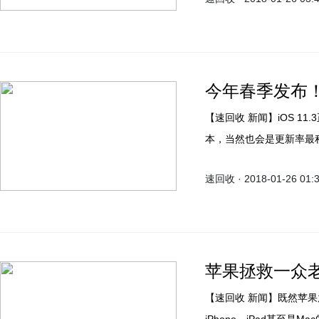
备受尊敬，很有面子。
今年春季发布！
【速回收 新闻】iOS 11.3正式版毫无疑问将会是iOS 11系列中，更新最大的一个版
本，当然也会是更新率最积极
速回收 · 2018-01-26 01:
苹果拯救一众老iP
【速回收 新闻】既然苹果放弃了指纹，那么面容识别就是他们的未来，以后这会是