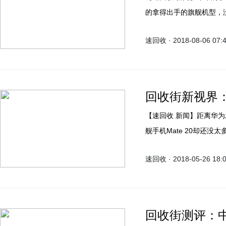
的拿得出手的旗舰机型，没
Find X、vivo NE
速回收 · 2018-08-06 07:
点。OPPO Find X的
米8则是棋逢对手。
回收街新视界
【速回收 新闻】距离华为发布的莱卡三摄P20 Pro已有一段时间了，但是下一代旗
舰手机Mate 20却还没
器和莱卡四摄等等，异常
速回收 · 2018-05-26 18:
回收街测评：