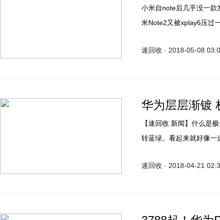
小米自note后几乎没一
米Note2又被xplay6
跌落凡间，却没有时兴卖点
速回收 · 2018-05-08 03:
合格。 华为从P9开始走行销，mate9高价而且卖得不错，P10正式把人像大师打出
去了，mate10大玩了
视上那个“AI防水”的广
华为层层渐镀
【速回收 新闻】什么是极光色？华为P20 Pro极光色背板上层采用紫色越往下渐为
转蓝绿。看起来就好像一
神秘，又像海底之无垠。
速回收 · 2018-04-21 02: