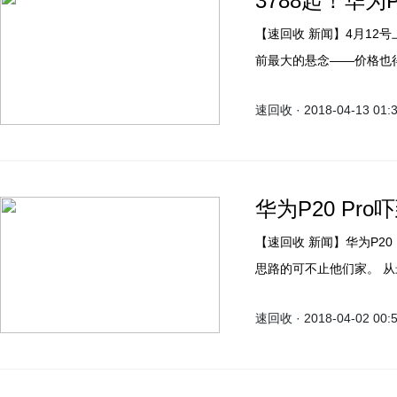
3788起！华为
【速回收 新闻】4月12
前最大的悬念——价格也得到
6GB+128GB版售价4288
速回收 · 2018-04-13 01:
6GB+128GB版售价548
华为商城火速开启首销。
华为P20 Pr
【速回收 新闻】华为P20 Pro推出后，徕卡三摄吸引众多用户的关注，不过有同样
思路的可不止他们家。 从最新曝光的所谓诺基亚9的配置图来看，其也想要拿下拍
照机皇的称号，其也配备
速回收 · 2018-04-02 00:
他们一直在手机拍照上都表现很