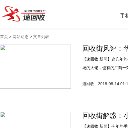
手
首页
>
网站动态
>
文章列表
回收街风评：
【速回收 新闻】这几年的手机厂商发展可以说好的好，坏的坏，有的厂商成为了市
场的大佬，也有的厂商一
了，另外市场的潮流迎合
速回收 · 2018-08-14 01:
华为近几年的表现我们都
华为手机的品质还是蛮不
的，不过华为旗下也有很多
性就是非常大的，其中价
回收街解惑：小
【速回收 新闻】今年的手机市场可以说是遍地开花，特别是国产机，各家都有自己