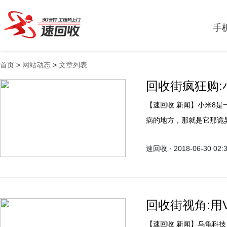
手
首页
>
网站动态
>
文章列表
回收街疯狂购
【速回收 新闻】小米8是一部人人疯抢的超高性价比手机，然而依然有一些饱受诟
病的地方，那就是它那诡异
消息才发现，原来小米好东
速回收 · 2018-06-30 02:
回收街视角:用
【速回收 新闻】乌龟科技 6月28日消息，国产智能手机厂商vivo，在本月上旬推出