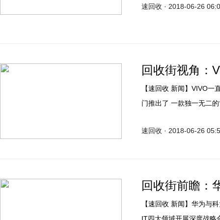
速回收 · 2018-06-26 06:
米8系列自发布以来出货
回收街视角：V
【速回收 新闻】VIVO一直是世界杯的合作伙伴，而最近线下旗舰VIVO X21，其专
门推出了 一款独一无二
种定制版的。独一无二的
速回收 · 2018-06-26 05:
的设计乃承袭自苹果iPho
技术首次亮相，并用在了
争力更强！
回收街前瞻：
【速回收 新闻】华为与科大讯飞5月17日在深圳签署战略合作协议，未来双方将在
IT四大领域开展深度战略合作。 大家可能还不了解这对两家企业