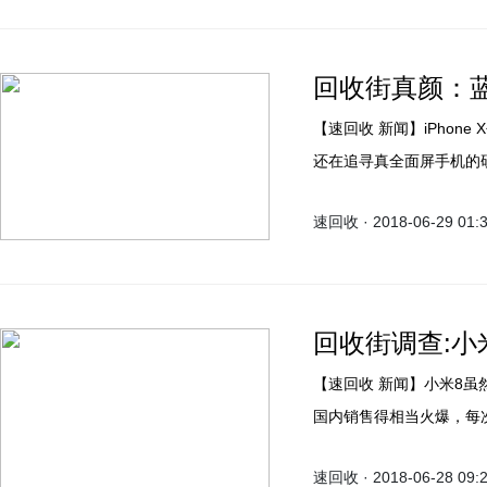
回收街真颜：
【速回收 新闻】iPhone X去年9月引发的全面屏大战仍没有停歇迹象，所有厂商都
还在追寻真全面屏手机的
道里程碑。如果要问目前最接近
速回收 · 2018-06-29 01:
OPPO Find X绝对是
回收街调查:小
【速回收 新闻】小米8虽然在外观和功能上与iPhone X类似，但由于高性价比而在
国内销售得相当火爆，每
最近有外媒在他们网上发
速回收 · 2018-06-28 09:
说，但从投票的结果上来看