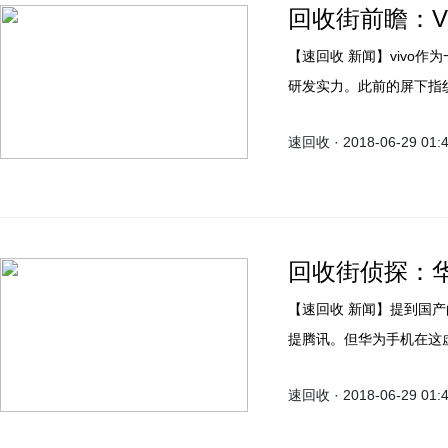
回收街前瞻：V
【速回收 新闻】vivo作为一家知名的手机品牌，经过多年技术沉淀如今已有强大的
研发实力。此前的屏下指
就已经让消费者刮目相看。
速回收 · 2018-06-29 01:
的新技术——TOF 3D超
回收街侦探：
【速回收 新闻】提到国产的手机，华为手机可不能不提；提到互联网产业则不能不
提腾讯。但华为手机在这
纹支付，这就很让人纳闷
速回收 · 2018-06-29 01:
牌，为什么华为会弃用呢