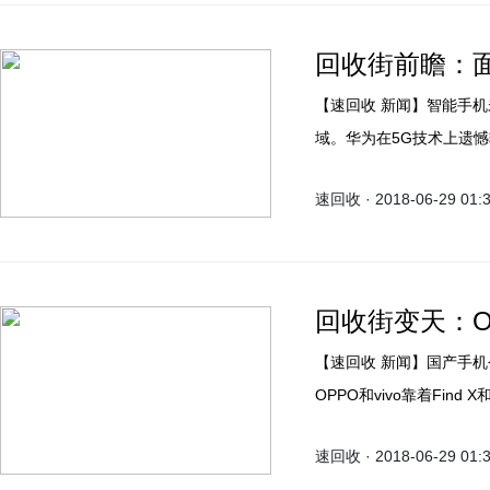
回收街前瞻：
【速回收 新闻】智能手机未来主要争夺的据点，一定是5G和人工智能这两个领
域。华为在5G技术上遗
而在人工智能上，高通似
速回收 · 2018-06-29 01:
回收街变天：
【速回收 新闻】国产手机今年在创新上出现了一边倒的情况，昔日被狂吐槽的
OPPO和vivo靠着Fi
则成了大家新的吐槽对象
速回收 · 2018-06-29 01:
MIX3来为自己正名了。