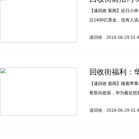
【速回收 新闻】近日小米将在香港上市的消息传得沸沸扬扬，有人说小米估值将超
过1400亿美金，也有人说小米估值不足500
金，美团后脚就紧挨着也
速回收 · 2018-06-29 01:
电影等领域的表现，业内
回收街福利：
【速回收 新闻】随着苹果和三星在高端机方面不断发力并实行将多款旧旗舰打折出
售双向政策，华为最近想
将去年的Mate10pr
速回收 · 2018-06-29 01:
吐槽却一针见血。