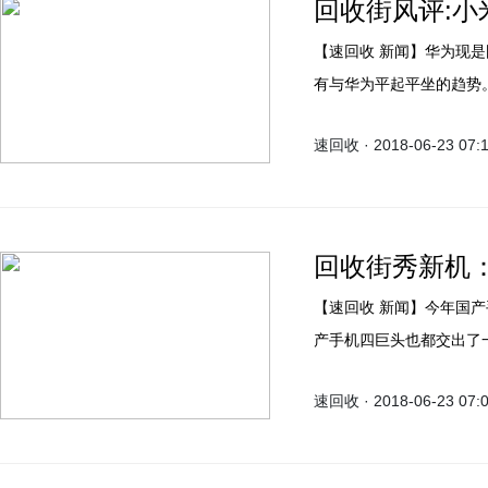
回收街风评:小
【速回收 新闻】华为现是国产手机的大佬，但小米也渐渐追上了华为的步伐，一度
有与华为平起平坐的趋势
段时间的华为在市场上大
速回收 · 2018-06-23 07:
牌的手机谁更胜一筹呢？
回收街秀新机
【速回收 新闻】今年国产手机呈现欣欣向荣的景象，各家都相继拿出了杀手锏，国
产手机四巨头也都交出了一份的
下，华为P20和小米8的
速回收 · 2018-06-23 07: