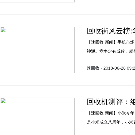
回收街风云榜:
【速回收 新闻】手机市场的竞争真是愈演愈烈，各大厂商为了吸引消费者可谓各显
神通。竞争定有成败，就
额降低。近日知名手机专
速回收 · 2018-06-28 09:
产手机品牌出货量排行榜
回收机测评：
【速回收 新闻】小米今年的表现让人有点吃惊，首推的产品都非常给力。不过今年
是小米成立八周年，小米
手机市场而言可谓注入强