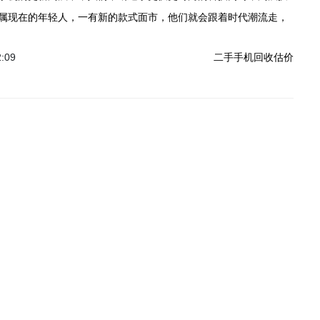
属现在的年轻人，一有新的款式面市，他们就会跟着时代潮流走，
的手机怎么办呢? 回收当然是好办法，当然，这里也提醒大家，出
2:09
二手手机回收估价
回收陷阱。