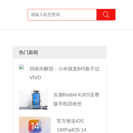
热门新闻
回收街解惑：小米骁龙845敌不过
VIVO
实测Redmi K30S至尊
版手机回收价
官方推送iOS
14/iPadOS 14