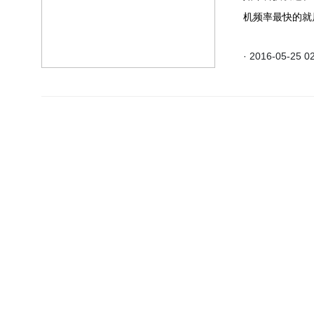
机频率最快的就
那么，淘汰下来
· 2016-05-25 0
售手机也要谨防