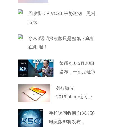
回收街：VIVOZ1i来势汹汹，黑科
技大
小米8透明探索版只是贴纸？真相
在此 服！
荣耀X10 5月20日
发布，一起见证“5
外媒曝光
2019iphone新机：
滑盖式
手机速回收网:红米K50
电竞版即将发布，