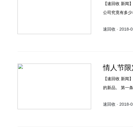
【速回收 新闻】近年来，国产手机厂商出海是行业整体的一个大方向，那么国内的
公司究竟有多少
中国出海品牌T
速回收 · 2018-02
企业外（如中国
的科技公司也都
智能手机厂商，
情人节限
【速回收 新闻】根据一加近日在其推特上发布两条消息，明天一加将发布一个神秘
的新品。 第一条推文是一个十一秒的视频，标题为“Bring the passion! What things
should try
速回收 · 2018-02
红版本,很多人
一加5T。