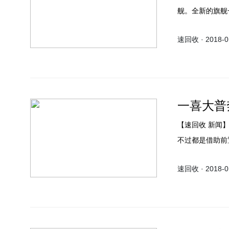
舰。全新的旗舰
的人脸识别。不过
速回收 · 2018-01
采访时表示，一
一喜大普
【速回收 新闻
不过都是借助前
方便。
速回收 · 2018-01