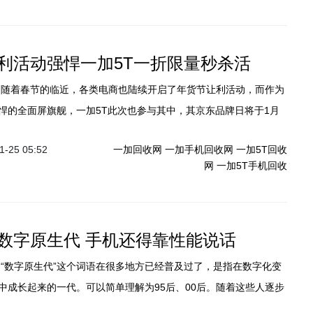
利活动强悍一加5T一折限量秒杀活
悍的全面屏旗舰，一加5T此次也参与其中，其京东品牌日将于1月
启动。品牌日当天，除了常规的限量领取6期白条免息券、评价晒单
-25 05:52
一加回收网
一加手机回收网
一加5T回收
转盘抽奖赢好礼以外，还有一加5T一折限量秒杀活动隆重登场！另
网
一加5T手机回收
至1月31日期间购买一加5T还有机会享受多重优惠。
数字原生代 手机还得靠性能说话
中成长起来的一代。可以简单理解为95后、00后。随着这些人逐步
最新公布的研究结果表明，2018年，数字原生代的影响力将进一步提