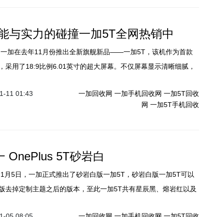
能与实力的碰撞一加5T全网热销中
】一加在去年11月份推出全新旗舰新品——一加5T，该机作为首款
采用了18:9比例6.01英寸的超大屏幕。不仅屏幕显示清晰细腻，
视野，玩游戏效果更佳。另外值得一提的是，新配色一加5T砂岩白
-11 01:43
一加回收网
一加手机回收网
一加5T回收
（1月9日）在京东及其官网首发开卖，售价3499元。据悉，该机早
网
一加5T手机回收
了百万级预约量，同时在京东的好评率也是100％，相信这款配色
冷的冬天为你带来许多温暖。
 OnePlus 5T砂岩白
】1月5日，一加正式推出了砂岩白版一加5T，砂岩白版一加5T可以
版去掉定制主题之后的版本，至此一加5T共有星辰黑、熔岩红以及
，砂岩白版一加5T在硬件配置上并没有变化，不过跟熔岩红一样自
-05 08:05
一加回收网
一加手机回收网
一加5T回收