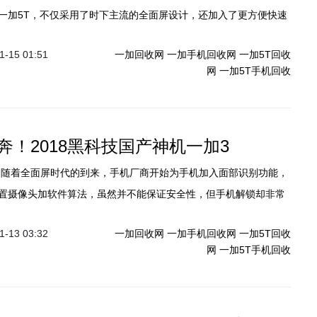
一加5T，不仅采用了时下主流的全面屏设计，还加入了更方便快速
老款机型的用户们也别伤心，近日一加联合创始人Carl Pei在接受
-15 01:51
一加回收网
一加手机回收网
一加5T回收
加3/3T也将通过更新，加入人脸识别功能。
网
一加5T手机回收
奔！2018黑科技国产神机一加3
】随着全面屏时代的到来，手机厂商开始为手机加入面部识别功能，
置摄像头加软件算法，虽然并不能保证安全性，但手机解锁却非常
-13 03:32
一加回收网
一加手机回收网
一加5T回收
网
一加5T手机回收