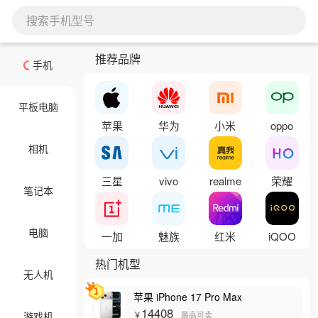
搜索手机型号
推荐品牌
手机
平板电脑
苹果
华为
小米
oppo
相机
三星
vivo
realme
荣耀
笔记本
电脑
一加
魅族
红米
iQOO
热门机型
无人机
苹果 iPhone 17 Pro Max
14408
游戏机
￥
最高可卖