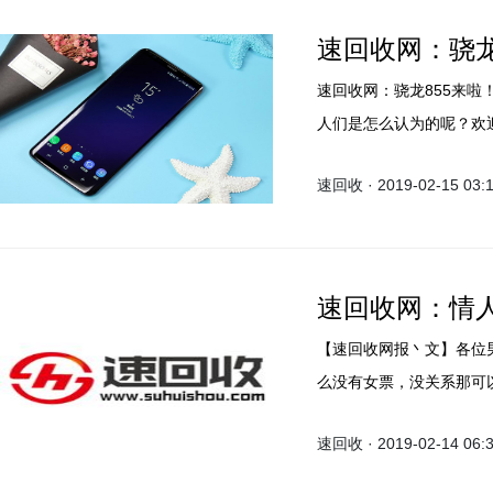
速回收网：骁龙
速回收网：骁龙855来
人们是怎么认为的呢？欢
速回收官网，专业高价回
速回收 · 2019-02-15 03:
线上回收平台​
速回收网：情
【速回收网报丶文】各位
么没有女票，没关系那可
止专业，而且价格更高，
速回收 · 2019-02-14 06:
。