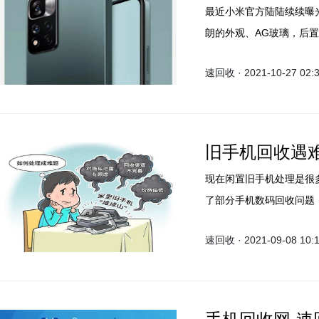
最近小米官方陆陆续续曝光了
朗的外观、AG玻璃，后置
Note11系列将会搭载
速回收 · 2021-10-27 02:
然而Redmi Note1
首先是米粉们都在关注的处
920处理器。
旧手机回收遇
现在闲置旧手机处理是很
了部分手机数码回收问题
高，担心数据泄露等问题
速回收 · 2021-09-08 10: