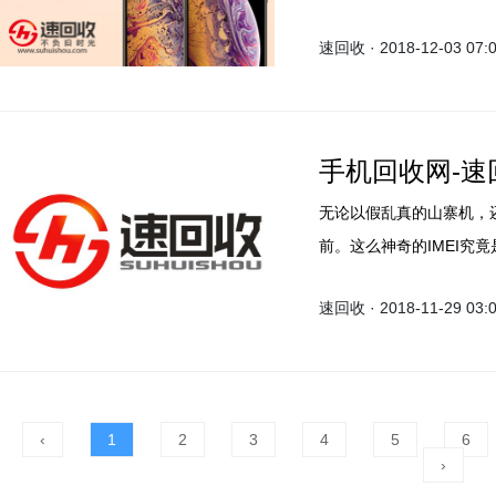
已养成回收习惯。这的确
速回收 · 2018-12-03 07:
了解一下。
手机回收网-
无论以假乱真的山寨机，还
前。这么神奇的IMEI究
哨，教你1招辨真伪。
速回收 · 2018-11-29 03:
‹
1
2
3
4
5
6
›