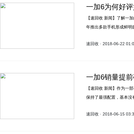
一加6为何好评
【速回收 新闻】了解一加的朋友都会知道，一加每年都只推出旗舰产品，和友商一
年推出多款手机形成鲜明
为了给消费者带来最佳体
速回收 · 2018-06-22 01:
着“不将就”的态度，从
一加6销量提前
【速回收 新闻】作为一部今年4月份发布的骁龙845手机，一加6是成功的，依旧是
保持了最强配置，基本没
速回收 · 2018-06-15 03: