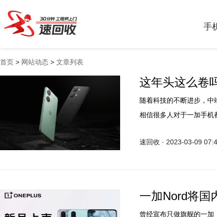
手
首页
>
网站动态
>
文章列表
这年头这么卷吗？
随着科技的不断进步，中
相信很多人对于一加手机
置和极致的用户体验而著称
速回收 · 2023-03-09 07:
期，成为了中端手机市场
一加Nord将国
曾经宣布只做旗舰的一加