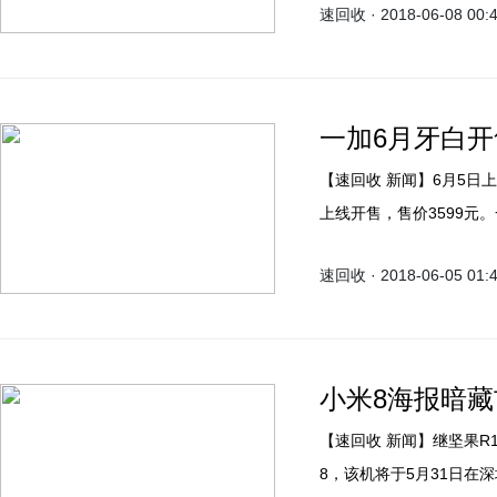
速回收 · 2018-06-08 00:
一加6月牙白开
【速回收 新闻】6月5日上午十点，一加6月牙白（8GB RAM+128GB ROM）正式
上线开售，售价3599元
刻工艺”，这种特别的玻
速回收 · 2018-06-05 01:
的手感温润细腻。一加6
粉，让玻璃材质呈现出朦
小米8海报暗藏
【速回收 新闻】继坚果R1和一加6之后，小米也将在本月发布重磅旗舰——小米
8，该机将于5月31日在