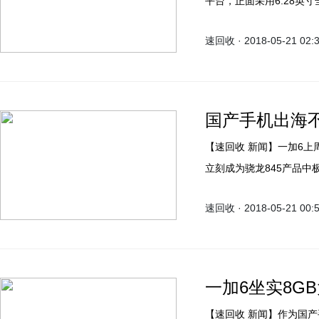
平台，正面采用6.28英
发布会后海外多家知名媒
速回收 · 2018-05-21 02:
媒的评价。
国产手机出海不
【速回收 新闻】一加6上周新鲜发布，凭借双玻璃异形屏设计、3199元的起步价，
立刻成为骁龙845产品中
速回收 · 2018-05-21 00:
一加6坐实8G
【速回收 新闻】作为国产手机中的一个“异类”，一加手机一直走的都是“永不跟随、