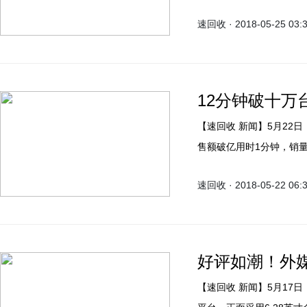
此次年度旗舰发布会将有
速回收 · 2018-05-25 03:
思的是，有网友认为小米
机、澎湃S2和小米手环3
12分钟破十万
【速回收 新闻】5月22日，一加官方公布了一加6首销战报。在京东平台，一加6销
售额破亿用时1分钟，销
开售50秒，一加6的销售
速回收 · 2018-05-22 06:
好评如潮！外
【速回收 新闻】5月17日，全速旗舰一加6正式发布。一加6搭载高通骁龙845移动