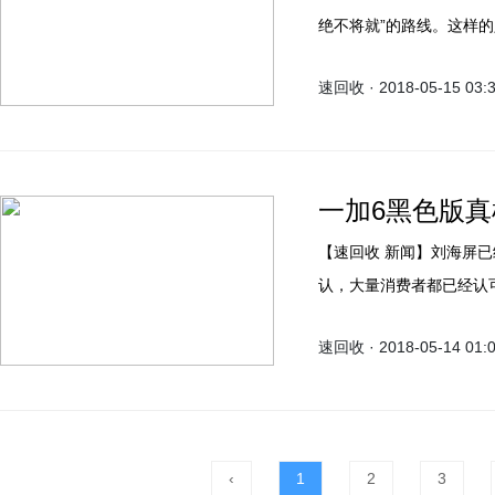
绝不将就”的路线。这样
世界消费者们的喜爱。一
速回收 · 2018-05-15 03:
机更是期待值满满。
一加6黑色版真
【速回收 新闻】刘海屏已经成为了今年高端手机的大趋势，不管我们愿不愿意承
认，大量消费者都已经认可了
R15等产品的海量广告宣
速回收 · 2018-05-14 01:
千元机、中端机的标配。不过
就有些过分了，快来学学
‹
1
2
3