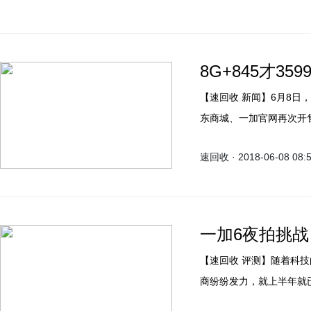
8G+845才3
【速回收 新闻】6月8日，一加官方宣布，一加6月牙白将于6月10日上午10点在京
东商城、一加官网再次开售
次备货量会让大家满意的
速回收 · 2018-06-08 08:
一加6夜拍挑战
【速回收 评测】随着科技的不断发展，智能手机市场的竞争愈发激烈，今年各大厂
商纷纷发力，就上半年就
一加，自然不会缺席，上个