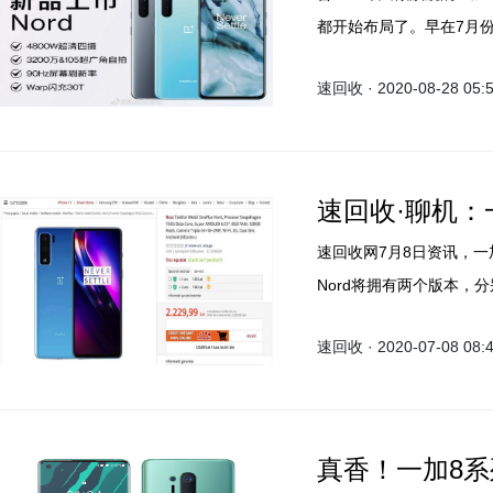
都开始布局了。早在7月份
载骁龙765G处理器，在
速回收 · 2020-08-28 05:
足。放在国内上市也优势
速回收·聊机：一加
速回收网7月8日资讯，一加O
Nord将拥有两个版本，分别为
通骁龙765G处理器。
速回收 · 2020-07-08 08:
真香！一加8