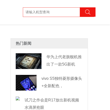
热门新闻
华为上代老旗舰机推
出了一款5G新机
——M
vivo S5独特菱形摄像头
+全新配色，
试刀之作会是R17放出新机视频
水滴屏抢眼