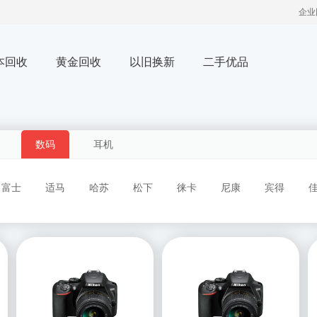
企业
本回收
黄金回收
以旧换新
二手优品
数码
耳机
富士
适马
哈苏
松下
徕卡
尼康
宾得