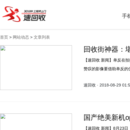
手
首页
>
网站动态
>
文章列表
回收街神器：
【速回收 新闻】单反在拍照手机未流行前是很多专业摄影者必备的，想要拍出令人
赞叹的影像要借助单反的
过手机拍出了大师级的作
速回收 · 2018-08-29 01:
的。不过最近即将开售的O
分析分析。
国产绝美新机o
【速回收 新闻】8月23日，OPPO将会在上海发布新机名叫R17。据可靠OPPO手机