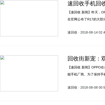
速回收手机回收
【速回收 新闻】昨天，OPPO在微博上正式官宣R系列新机——OPPO R17，随后
在官网公布了R17的大部
还有一款定位更高的R17 
速回收 · 2018-08-14 02:
是骁龙845平台，那么R1
回收街新宠：双
【速回收 新闻】OPPO在全球智能手机市场仅次于三星、华为、苹果，是第四大智
能手机厂商。为了保持手
近日根据消息称OPPO R1
速回收 · 2018-08-08 00:
并将于8月17日正式登场