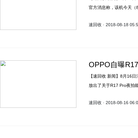
官方消息称，该机今天（8
速回收 · 2018-08-18 05:
OPPO自曝R
【速回收 新闻】8月16日消息，OPPO官方微博惯例预热R17手机回收新机，今天
放出了关于R17 Pro夜拍能力的视频。 据oppo手机回收官
拥有AI超清引擎，能多重
速回收 · 2018-08-16 06:
像处理，其功能可以智能
智能提升色彩；第三种就