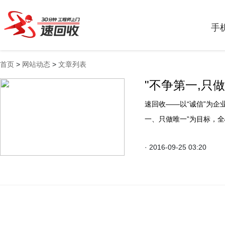
手
首页
>
网站动态
>
文章列表
"不争第一,只
速回收——以“诚信”为企
一、只做唯一”为目标，全
回收、笔记本电脑回收、
· 2016-09-25 03:20
网络回收平台。速回收以
服务为根本，全力打造紧
子通讯数码名品O2O网络