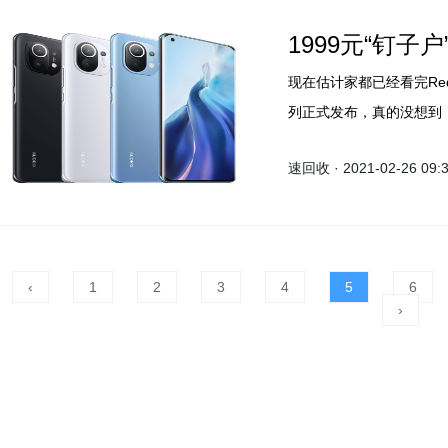
1999元“钉子
现在估计家都已经看完Redm
列正式发布，真的没想到，R
标iPhone了，共有redmi 
速回收 · 2021-02-26 09:
来看下吧。
‹
1
2
3
4
5
6
›