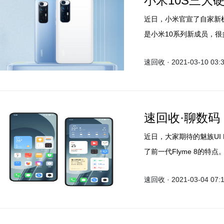
小米10S三大
近日，小米官宣了自家新机
是小米10系列新成员，很
列新机发布呢？小米即将发
速回收 · 2021-03-10 03:
10的换芯版，小米10S
速回收·聊数码：
近日，大家期待的魅族UI F
了前一代Flyme 8的特
回收小编看来，被称之为和
速回收 · 2021-03-04 07:
就和小编一起来看看魅族工程