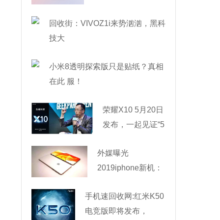
回收街：VIVOZ1i来势汹汹，黑科
技大
小米8透明探索版只是贴纸？真相
在此 服！
荣耀X10 5月20日
发布，一起见证“5
外媒曝光
2019iphone新机：
滑盖式
手机速回收网:红米K50
电竞版即将发布，