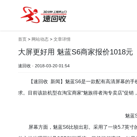
首页
>
网站动态
>
文章详情
大屏更好用 魅蓝S6商家报价1018元
速回收 · 2018-03-20 01:54
【速回收 新闻】魅蓝
S6
是一款配有高清屏幕的
手
求。目前该款机型在淘宝商家
“
魅族
得者淘专卖店
”促销
魅蓝
屏幕方面，魅蓝
S6比较出彩。采用了一块5.7英