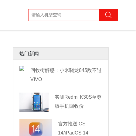
热门新闻
回收街解惑：小米骁龙845敌不过
VIVO
实测Redmi K30S至尊
版手机回收价
官方推送iOS
14/iPadOS 14