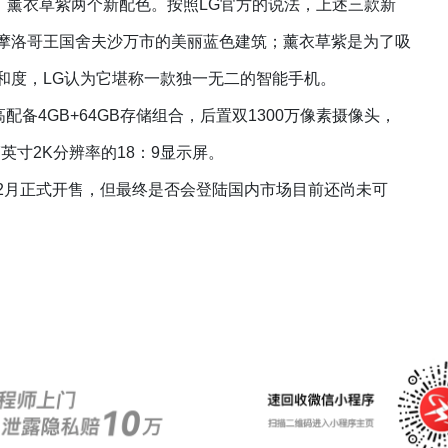
、薰衣草紫两个新配色。按照LG官方的说法，上述三款新
摩洛哥王国舍夫沙万市的美丽蓝色建筑；薰衣草紫是为了吸
和度，LG认为它堪称一款独一无二的智能
手机
。
配备4GB+64GB存储组合，后置双1300万像素摄像头，
.7英寸
2K分辨率的18：9显示屏。
年2月正式开售，但最终是否会登陆国内市场目前还尚未可