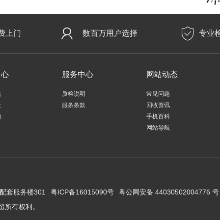
费上门
数百万用户选择
专业
中心
服务中心
网站动态
题
质检说明
常见问题
址
服条条款
回收资讯
知
手机百科
网站导航
配套服务楼301
粤ICP备16015090号
粤公网安备 44030502004776 号
保留所有权利。