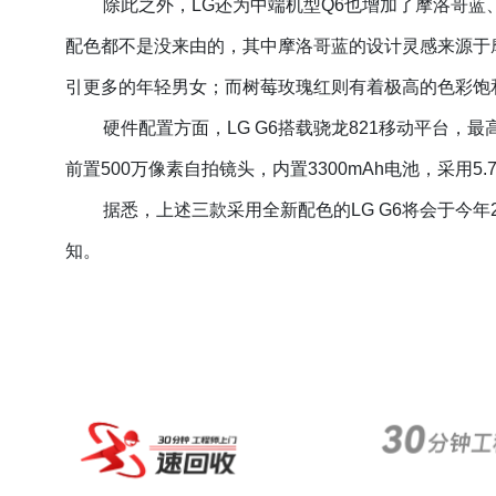
除此之外，LG还为中端机型Q
6也增加了摩洛哥蓝
配色都不是没来由的，其中摩洛哥蓝的设计灵感来源于
引更多的年轻男女；而树莓玫瑰红则有着极高的色彩饱
硬件配置方面，LG G6搭载骁龙821移动平台，最高
前置500万像素自拍镜头，内置3300mAh电池，采用
5
据悉，上述三款采用全新配色的LG G6将会于今
知。