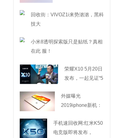
回收街：VIVOZ1i来势汹汹，黑科
技大
小米8透明探索版只是贴纸？真相
在此 服！
荣耀X10 5月20日
发布，一起见证“5
外媒曝光
2019iphone新机：
滑盖式
手机速回收网:红米K50
电竞版即将发布，