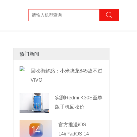
热门新闻
回收街解惑：小米骁龙845敌不过
VIVO
实测Redmi K30S至尊
版手机回收价
官方推送iOS
14/iPadOS 14