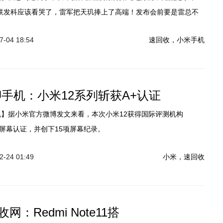
版，联发科应该看哭了，雷军把天玑捧上了高端！发布会前要是雷总不
道呢？
-04 18:54
速回收，小米手机
聊手机：小米12系列斩获A+认证
机】据小米官方微博发文来看，本次小米12获得国际评测机构
te A+屏幕认证，并创下15项屏幕纪录。
-24 01:49
小米，速回收
网：Redmi Note11搭