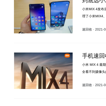
到底选小米
小米MIX 4发布
理了小米MIX4、
速回收 · 2021-08
手机速回
小米 MIX 4
全看不到摄像头
想到是真的，两
速回收 · 2021-08
头了，这个真全