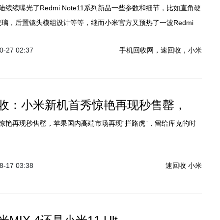
续续曝光了Redmi Note11系列新品一些参数和细节，比如直角硬
玻璃，后置镜头模组设计等等，继而小米官方又预热了一波Redmi
将会搭载120W神仙秒充，使很多米粉们都在期待着这款产品的发布。
-27 02:37
手机回收网，速回收，小米
Note11系列还没发布，小米官方又放出了一系列重磅的参数配置信息，
在关注的处理器方面，官方信息Note11系列将会搭载联发科天玑
收：小米新机首秀惊艳再现秒售罄，
惊艳再现秒售罄，苹果国内高端市场再现“拦路虎”，留给库克的时
-17 03:38
速回收
小米