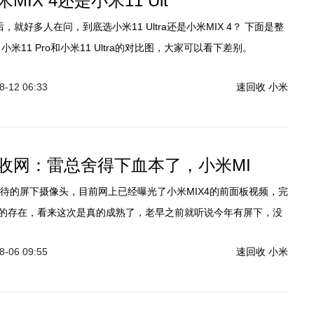
MIX 4还是小米11 Ult
后，就好多人在问，到底选小米11 Ultra还是小米MIX 4？ 下面是整
小米11 Pro和小米11 Ultra的对比图，大家可以看下差别。
-12 06:33
速回收
小米
收网：雷总舍得下血本了，小米MI
 最期待的屏下摄像头，目前网上已经曝光了小米MIX4的前面板视频，完
的存在，看来这次是真的成熟了，老早之前就听说今年有屏下，没
外还有一个消息，就是明年小米很有可能在千元上上普及屏下摄像
-06 09:55
速回收
小米
面屏普及的任务就交给小米红米了。