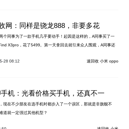
收网：同样是骁龙888，非要多花
两个同事为了一款手机几乎要动手！起因是这样的，A同事买了一
Find X3pro，花了5499。第一天拿回去就引来众人围观，A同事还
3Pro的微距镜头，因为我已经上手过这台手机了，所以就没去凑热闹。
-28 08:12
速回收
小米
oppo
聊手机：光看价格买手机，还真不一
，现在不少朋友在选手机时都步入了一个误区，那就是非旗舰不
难道就一定强过其他机型？
6:50
速回收
小米