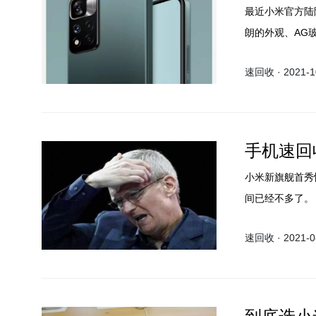
最近小米官方陆陆
朗的外观、AG
Note11系列
速回收 · 2021-10
然而Redmi 
首先是米粉们都
920处理器。
手机速回
小米新旗舰首秀
间已经不多了。
速回收 · 2021-08