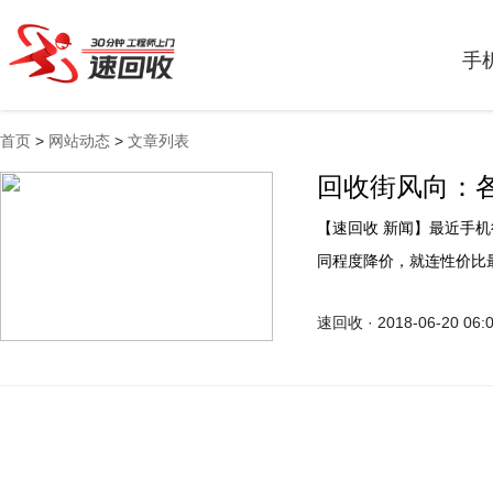
手
首页
>
网站动态
>
文章列表
回收街风向：
【速回收 新闻】最近手机行业出现了一股“降价风”，不管旗舰机还是千元机都有不
同程度降价，就连性价比
为也凑热闹降价，这不就将
速回收 · 2018-06-20 06: