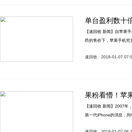
单台盈利数十
【速回收 新闻】自苹果手
昂的售价下，苹果手机究
度，iPhone手机单台的盈
速回收 · 2018-01-07 07:
均价6000元人民币计算
错的成绩，尤其是在手机
果粉看懵！苹
【速回收 新闻】2007
第一代iPhone的消息，
领智能手机的全新时代。
速回收 · 2018-01-07 06: