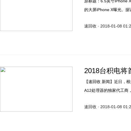
原标题：6.5英寸iPhon
的大屏iPhone X曝光。
LG Display提供的O
速回收 · 2018-01-08 01:
屏幕的供应商，三星肯定是首
星共享这份大蛋糕。
2018台积电
【速回收 新闻】近日，根
A12处理器的独家代工商，
器。报道援引苹果公司供应
速回收 · 2018-01-08 01:
艺制造，在封装体积更小