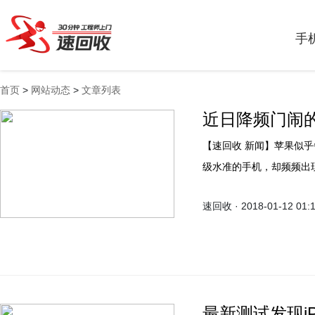
手
首页
>
网站动态
>
文章列表
近日降频门闹
【速回收 新闻】苹果似乎
级水准的手机，却频频出
老款机型性能做限制，以
速回收 · 2018-01-12 01:
将打折为老款用户更换电
最新测试发现iP