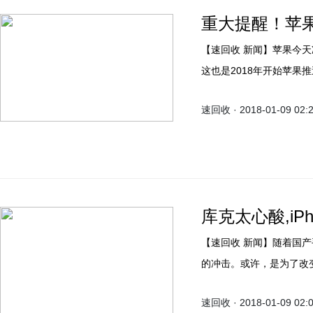
重大提醒！苹果推送
【速回收 新闻】苹果今天凌晨
这也是2018年开始苹果
右，但是却着重在了安全
速回收 · 2018-01-09 02:
库克太心酸,iP
【速回收 新闻】随着国
的冲击。或许，是为了改变
然并没有来一个开门红，
速回收 · 2018-01-09 02:
槽，今天小编就带大家看看