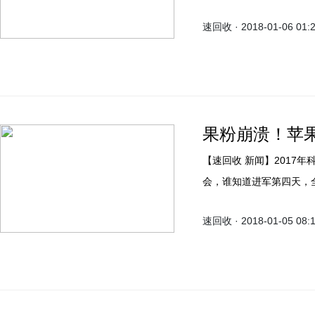
后，不少果粉纷纷吐槽一
速回收 · 2018-01-06 01:
果粉崩溃！苹果
【速回收 新闻】2017
会，谁知道进军第四天，
手机的“心脏”处理器被曝出存
速回收 · 2018-01-05 08:
以利用它们来对PC、移
Intel的现代处理器的架