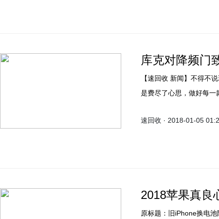
屏。
库克对降频门致
【速回收 新闻】不得不
是费尽了心思，做好每一
么样敛财，根本完全忘了
速回收 · 2018-01-05 01:
敛财的工具了！以乔老爷
2018苹果真
原标题：旧iPhone换电