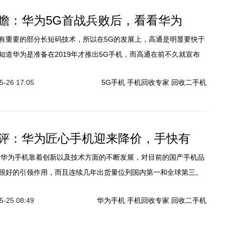
瞻：华为5G首战兵败后，看看华为
有重要的部分长短码技术，所以在5G的发展上，高通是明显要快于
知道华为是准备在2019年才推出5G手机，而高通在前不久就宣布
GGPRelease15的设备并且在2018年底推出5G终端。
-26 17:05
5G手机
手机回收专家
回收二手机
评：华为匠心手机迎来降价，手快有
很好的引领作用，而且连续几年出货量位列国内第一和全球第三。
应华为手机是越卖越贵了，只有降价才显得厚道。比如华为P10伴
-25 08:49
华为手机
手机回收专家
回收二手机
开卖一段时间后，这款去年的P系列旗舰如今迎来了大幅降价，那么这