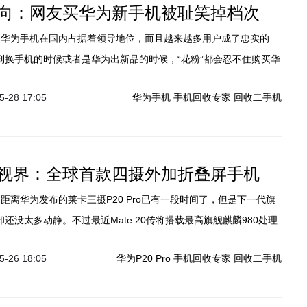
向：网友买华为新手机被耻笑掉档次
一到换手机的时候或者是华为出新品的时候，“花粉”都会忍不住购买华
。华为现在最新款的手机应该是售价在4000左右P20，性能配置都
-28 17:05
华为手机
手机回收专家
回收二手机
到我身边一位朋友买了这款手机却被嘲笑了。
视界：全球首款四摄外加折叠屏手机
20却还没太多动静。不过最近Mate 20传将搭载最高旗舰麒麟980处理
等，异常出色综合能力让很多网友直呼：华为这是要逆天的节奏！
-26 18:05
华为P20 Pro
手机回收专家
回收二手机