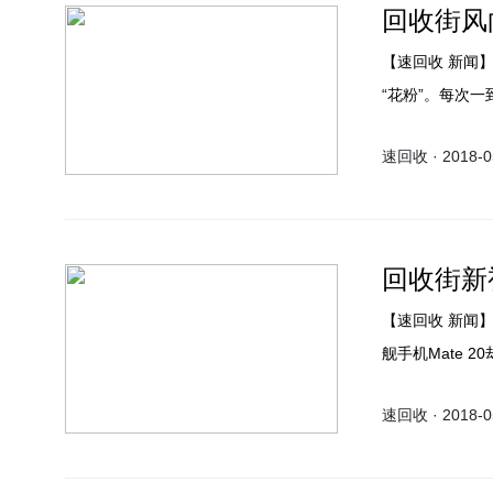
回收街风
【速回收 新闻】华为手机在国内占据着领导地位，而且越来越多用户成了忠实的
“花粉”。每次
为最新款的手机
速回收 · 2018-05
很不错，但没想
回收街新
【速回收 新闻】距离华为发布的莱卡三摄P20 Pro已有一段时间了，但是下一代旗
舰手机Mate 
器和莱卡四摄等
速回收 · 2018-05