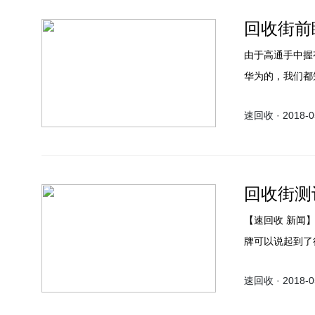
回收街前
由于高通手中握
华为的，我们都
将支持使用高通3
速回收 · 2018-05
回收街测
【速回收 新闻】华为手机靠着创新以及技术方面的不断发展，对目前的国产手机品
牌可以说起到了
不过许多网友反
速回收 · 2018-05
随P20系列已
款手机如何呢？