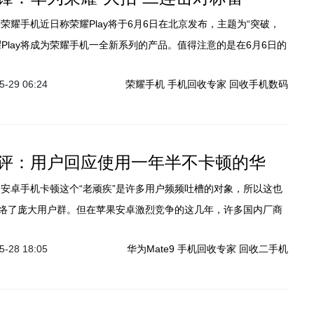
耀Play将成为荣耀手机一全新系列的产品。值得注意的是在6月6日的
上，除了荣耀Play这款旗舰手机外，还有一款中低端市场定位的荣
-29 06:24
荣耀手机
手机回收专家
回收手机数码
人士看来这款荣耀新机很可能就是荣耀9i。
评：用户回应使用一年半不卡顿的华
络了庞大用户群。但在苹果安卓激烈竞争的这几年，许多国内厂商
化越发进步。其中华为能够在众多手机品牌中脱颖而出，很大程度
-28 18:05
华为Mate9
手机回收专家
回收二手机
精简和优化，缓解了安卓手机中的卡顿的现象。