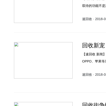
双待的功能不是那么完整。 有的是支持移动4G
2G，或是移动/
速回收 · 2018-06
卡双4G的也只
回收新宠
【速回收 新闻】不得不说这个月曝光的手机实在是太多了，像小米、华为、
OPPO、苹果
屏幕设计。自从
速回收 · 2018-05
商都采用这种设
其中最有希望突破
不过当时的技术
间，现在已经到
回收街争