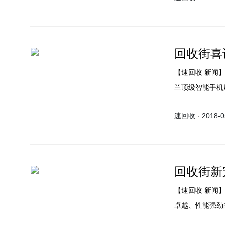
回收街喜
【速回收 新闻】根据GfK的市场数据，华为已经成功超过三星，并在四月份成为波
兰顶级智能手机
32.3％。
速回收 · 2018-05
回收街新
【速回收 新闻】vivo官方旗舰店前两天通过微博宣布，vivo家族即将迎来一位配置
卓越、性能强劲的