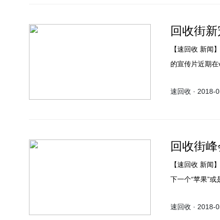
回收街新
【速回收 新闻】大家最近有没有关注一款叫vivo APEX量产版的手机呢，这款手机
的宣传片近期在
解，这到底是一
速回收 · 2018-05
回收街峰
【速回收 新闻】芯片巨头们自从深度学习取得突破性进展后动作频频，成为AI时代
下一个“苹果”或
速回收 · 2018-05