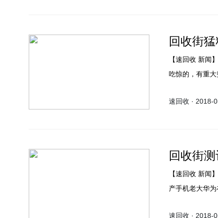
回收街猛
【速回收 新闻】华为手机过去两天在互联网上发布了大量的新技术。这是非常令人
吃惊的，有重大突破是在吹嘘吗？ 华
表达了自己的声
速回收 · 2018-05
回收街测
【速回收 新闻】华为“最值得”手机，刚上市就降到冰点，网友:美得不像千元机！国
产手机老大华为
错的销量和口碑，
速回收 · 2018-05