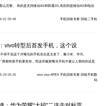
和联通2G,有的则是移动4G和电信
联通4G和联通3G和电信/移动/联通4G+联通3G，而能够突破支持双
-01 00:48
手机回收专家
回收二手机
有华为最出众了。
：vivo转型后首发手机，这个设
等厂商都有新手机要发布，而这些被新曝光手机中最让人期待的还是
刘海屏的设计理念进入国内市场之后就一发不可收了，越来越多厂
-29 06:26
vivo
vivo APEX
手机回收专家
回收手机数
计，不过时代总是要发展的，这种设计肯定也会有被更替的时候。
码
这种外观设计的厂商就是vivo了，vivo在年初发布了vivo APEX，
还不是那么的成熟，所以该机就没有量产，但经过了那么长的时
了成熟的时候。
锋：华为荣耀“大招”二连击对标雷