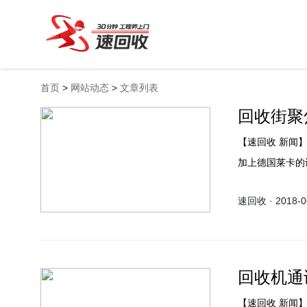
首页
>
网站动态
>
文章列表
回收街聚
【速回收 新闻】华为P20系列已发布了将近两个月，其独特设计后置的三个摄像头
加上德国莱卡的
果也不甘寂寞，
速回收 · 2018-06
个摄像头的配置
回收机通
【速回收 新闻】现在的智能手机大部分都支持全网通和双卡双待，但是支持的双卡