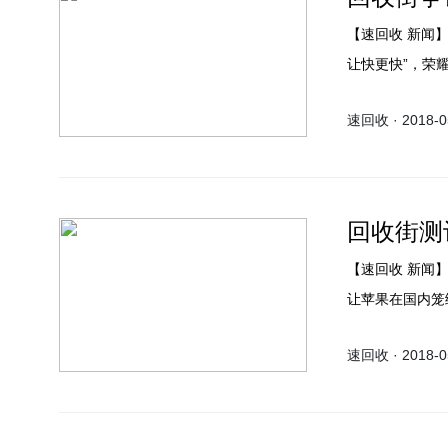
【速回收 新闻】荣耀手机近日称荣耀Play将于6月6日在北京发布，主题为“突破，
让快更快”，荣
荣耀手机发布会
速回收 · 2018-05
耀新机。在业内
回收街测
【速回收 新闻】安卓手机卡顿这个“老顽疾”是许多用户频频吐槽的对象，所以这也
让苹果在国内笼
对手机系统的优
速回收 · 2018-05
就是EMUI的