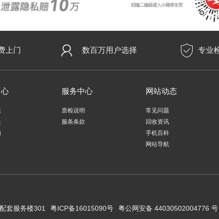
费上门
数百万用户选择
专业
中心
服务中心
网站动态
题
质检说明
常见问题
址
服条条款
回收资讯
知
手机百科
网站导航
配套服务楼301
粤ICP备16015090号
粤公网安备 44030502004776 号