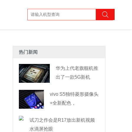
热门新闻
华为上代老旗舰机推
出了一款5G新机
——M
vivo S5独特菱形摄像头
+全新配色，
试刀之作会是R17放出新机视频
水滴屏抢眼