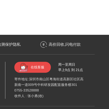
检测保护隐私
高价回收,闪电付款
周一至周日
在线客服
早上9点 到 21点
寄件地址:深圳市南山区粤海街道高新区社区高
新南一道009号中科研发园配套服务楼301
0755-33528888
收件人 : 张小勇(收)